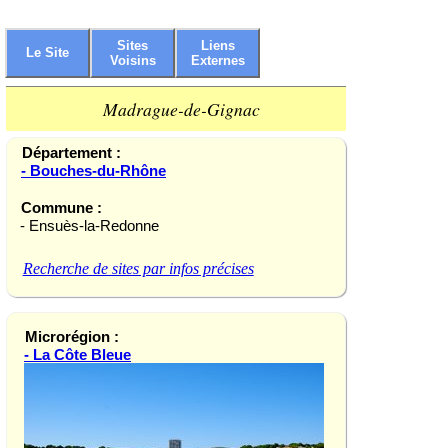
Sites
Liens
Le Site
Voisins
Externes
Madrague-de-Gignac
Département :
- Bouches-du-Rhône
Commune :
- Ensuès-la-Redonne
Recherche de sites par infos précises
Microrégion :
- La Côte Bleue
La Redonne (Bouch