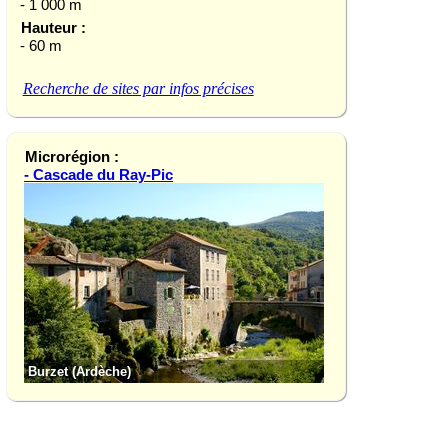
- 1 000 m
Hauteur :
- 60 m
Recherche de sites par infos précises
Microrégion :
- Cascade du Ray-Pic
Burzet (Ardèche)
Gerbier-de-Jonc (A