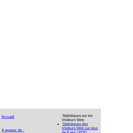
Statistiques sur les
Accueil
Visiteurs Web :
Statistiques des
Visiteurs Web sur plus
A propos de :
de 8 ans (.PDF)