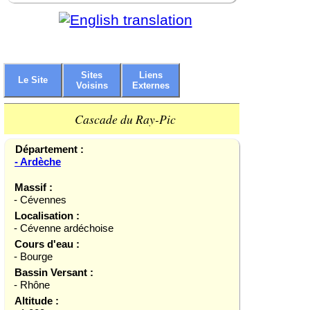
Sites
Liens
Le Site
Voisins
Externes
Cascade du Ray-Pic
Département :
- Ardèche
Massif :
- Cévennes
Localisation :
- Cévenne ardéchoise
Cours d'eau :
- Bourge
Bassin Versant :
- Rhône
Altitude :