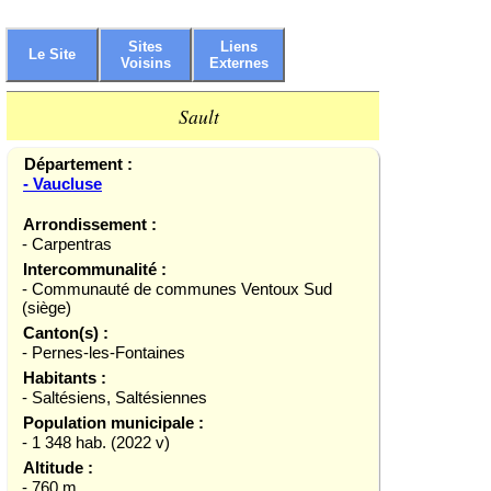
Sites
Liens
Le Site
Voisins
Externes
Sault
Département :
- Vaucluse
Arrondissement :
- Carpentras
Intercommunalité :
- Communauté de communes Ventoux Sud
(siège)
Canton(s) :
- Pernes-les-Fontaines
Habitants :
- Saltésiens, Saltésiennes
Population municipale :
- 1 348 hab. (2022 v)
Altitude :
- 760 m