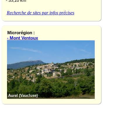
- 39,10 km
Recherche de sites par infos précises
Microrégion :
- Mont Ventoux
Aurel (Vaucluse)
Le Barroux (Vauclu