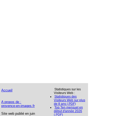
Statistiques sur les
Accueil
Visiteurs Web :
Statistiques des
Visiteurs Web sur plus
A propos de :
de 8 ans (.PDF)
provence-en-images.fr
Top Ten mensuel en
début d'année 2026
Site web publié en juin
(.PDF)