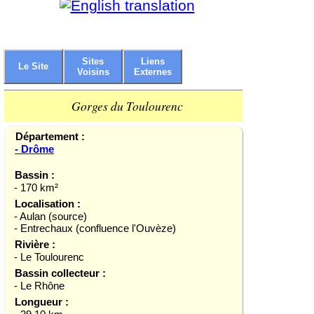
Sites
Liens
Le Site
Voisins
Externes
Gorges du Toulourenc
Département :
- Drôme
Bassin :
- 170 km²
Localisation :
- Aulan (source)
- Entrechaux (confluence l'Ouvèze)
Rivière :
- Le Toulourenc
Bassin collecteur :
- Le Rhône
Longueur :