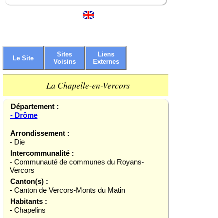
Sites
Liens
Le Site
Voisins
Externes
La Chapelle-en-Vercors
Département :
- Drôme
Arrondissement :
- Die
Intercommunalité :
- Communauté de communes du Royans-
Vercors
Canton(s) :
- Canton de Vercors-Monts du Matin
Habitants :
- Chapelins