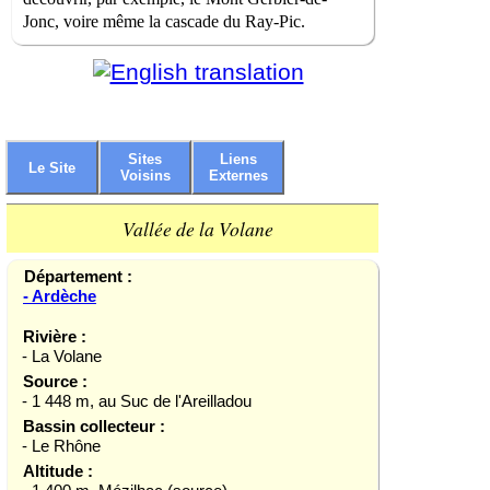
Jonc, voire même la cascade du Ray-Pic.
Sites
Liens
Le Site
Voisins
Externes
Vallée de la Volane
Département :
- Ardèche
Rivière :
- La Volane
Source :
- 1 448 m, au Suc de l'Areilladou
Bassin collecteur :
- Le Rhône
Altitude :