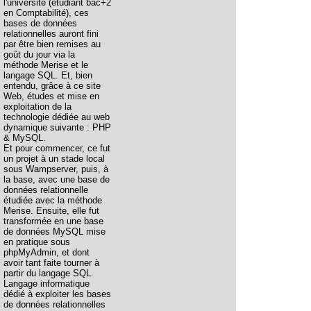
l'université (étudiant bac+2
en Comptabilité), ces
bases de données
relationnelles auront fini
par être bien remises au
goût du jour via la
méthode Merise et le
langage SQL. Et, bien
entendu, grâce à ce site
Web, études et mise en
exploitation de la
technologie dédiée au web
dynamique suivante : PHP
& MySQL.
Et pour commencer, ce fut
un projet à un stade local
sous Wampserver, puis, à
la base, avec une base de
données relationnelle
étudiée avec la méthode
Merise. Ensuite, elle fut
transformée en une base
de données MySQL mise
en pratique sous
phpMyAdmin, et dont
avoir tant faite tourner à
partir du langage SQL.
Langage informatique
dédié à exploiter les bases
de données relationnelles