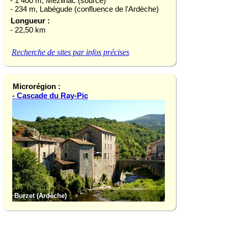
- 1 400 m, Mézilhac (source)
- 234 m, Labégude (confluence de l'Ardèche)
Longueur :
- 22,50 km
Recherche de sites par infos précises
Microrégion :
- Cascade du Ray-Pic
che)
Gerbier-de-Jonc (Ardèche)