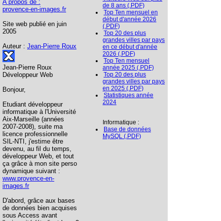
A propos de :
de 8 ans (.PDF)
provence-en-images.fr
Top Ten mensuel en
début d'année 2026
Site web publié en juin
(.PDF)
2005
Top 20 des plus
grandes villes par pays
Auteur :
Jean-Pierre Roux
en ce début d'année
2026 (.PDF)
Top Ten mensuel
Jean-Pierre Roux
année 2025 (.PDF)
Développeur Web
Top 20 des plus
grandes villes par pays
en 2025 (.PDF)
Bonjour,
Statistiques année
2024
Etudiant développeur
informatique à l'Université
Aix-Marseille (années
Informatique :
2007-2008), suite ma
Base de données
licence professionnelle
MySQL (.PDF)
SIL-NTI, j'estime être
devenu, au fil du temps,
développeur Web, et tout
ça grâce à mon site perso
dynamique suivant :
www.provence-en-
images.fr
D'abord, grâce aux bases
de données bien acquises
sous Access avant