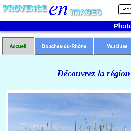
Phot
Accueil
Bouches-du-Rhône
Vaucluse
Découvrez la région