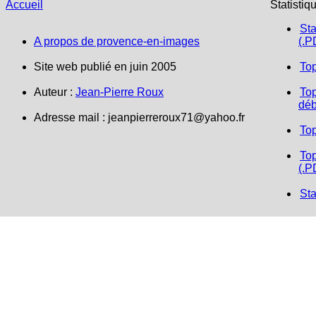
Accueil
Statistiq
Sta
A propos de provence-en-images
(.P
Site web publié en juin 2005
To
Auteur :
Jean-Pierre Roux
Top
déb
Adresse mail :
jeanpierreroux71@yahoo.fr
To
Top
(.P
Sta