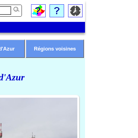
d'Azur
Régions voisines
 d'Azur