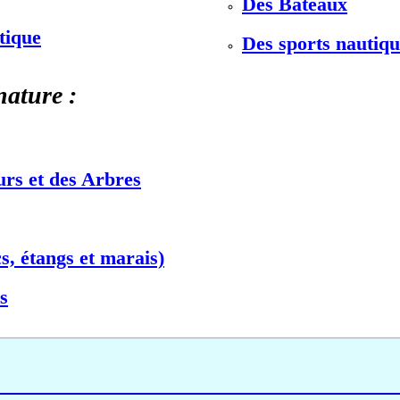
Des Bateaux
stique
Des sports nautiqu
nature :
urs et des Arbres
s, étangs et marais)
s