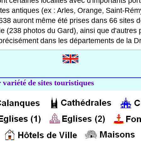
 dont certaines localités avec d'importants po
ites antiques (ex : Arles, Orange, Saint-Rémy
 638 auront même été prises dans 66 sites d
ie (238 photos du Gard), ainsi que d'autres
précisément dans les départements de la Dr
variété de sites touristiques