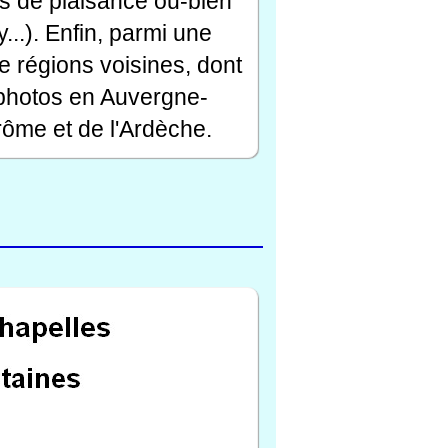
rts de plaisance ou-bien
...). Enfin, parmi une
e régions voisines, dont
 photos en Auvergne-
ôme et de l'Ardèche.