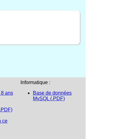
Informatique :
 8 ans
Base de données
MySQL (.PDF)
(.PDF)
n ce