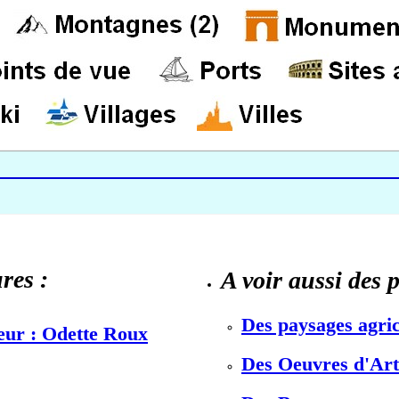
res :
A voir aussi des 
Des paysages agric
teur : Odette Roux
Des Oeuvres d'Art 