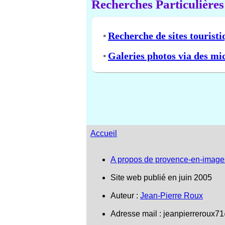
Recherches Particulières
Recherche de sites touristi
*
Galeries photos via des mi
*
Accueil
A propos de provence-en-image
Site web publié en juin 2005
Auteur :
Jean-Pierre Roux
Adresse mail :
jeanpierreroux7