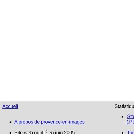
Accueil
Statistiq
Sta
A propos de provence-en-images
(.P
Site web publié en juin 2005
To