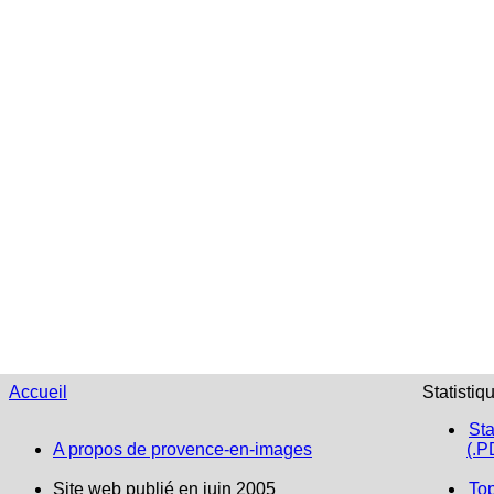
Accueil
Statistiq
Sta
A propos de provence-en-images
(.P
Site web publié en juin 2005
To