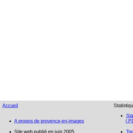
Accueil
Statistiq
Sta
A propos de provence-en-images
(.P
Site web publié en juin 2005
To