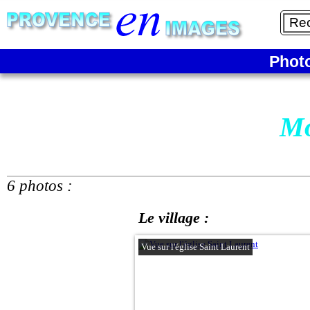
Phot
Mo
6 photos :
Le village :
Vue sur l'église Saint Laurent