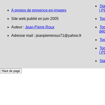
Sta
A propos de provence-en-images
(.P
Site web publié en juin 2005
To
Auteur :
Jean-Pierre Roux
Top
déb
Adresse mail :
jeanpierreroux71@yahoo.fr
To
Top
(.P
Sta
Haut de page