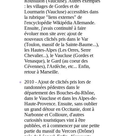
Roussillon (Vaucluse). Autres exemples
: les villages de Gordes et de
Lourmarin (Vaucluse) accessibles dans
la rubrique "liens externes" de
l'encyclopédie Wikipédia Allemande.
Ensuite, j'avais continuité à faire
évoluer mon site avec ajout de
nouveaux clichés pris dans le Var
(Toulon, massif de la Sainte-Baume...),
les Hautes-Alpes (Les Orres, Serre
Chevalier...), le Vaucluse (Gordes et
Venasque), le Gard (au coeur des
Cévennes), l'Ardèche, etc... Enfin,
retour à Marseille.
2010 - Ajout de clichés pris lors de
randonnées pédestres dans le
département des Bouches-du-Rhône,
dans le Vaucluse et dans les Alpes-de-
Haute-Provence. Ensuite, sans oublier
un grand détour en Occitanie, dont à
Narbonne et Collioure, d'autres
curiosités touristiques vint à être
publiées, et à commencer par une petite
partie du massif du Vercors (Drôme)