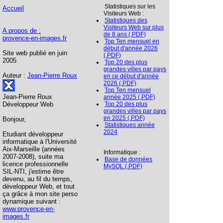
Statistiques sur les
Accueil
Visiteurs Web :
Statistiques des
Visiteurs Web sur plus
A propos de :
de 8 ans (.PDF)
provence-en-images.fr
Top Ten mensuel en
début d'année 2026
Site web publié en juin
(.PDF)
2005
Top 20 des plus
grandes villes par pays
Auteur :
Jean-Pierre Roux
en ce début d'année
2026 (.PDF)
Top Ten mensuel
Jean-Pierre Roux
année 2025 (.PDF)
Développeur Web
Top 20 des plus
grandes villes par pays
en 2025 (.PDF)
Bonjour,
Statistiques année
2024
Etudiant développeur
informatique à l'Université
Aix-Marseille (années
Informatique :
2007-2008), suite ma
Base de données
licence professionnelle
MySQL (.PDF)
SIL-NTI, j'estime être
devenu, au fil du temps,
développeur Web, et tout
ça grâce à mon site perso
dynamique suivant :
www.provence-en-
images.fr