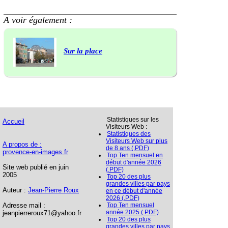
A voir également :
Sur la place
Statistiques sur les
Accueil
Visiteurs Web :
Statistiques des
Visiteurs Web sur plus
A propos de :
de 8 ans (.PDF)
provence-en-images.fr
Top Ten mensuel en
début d'année 2026
Site web publié en juin
(.PDF)
2005
Top 20 des plus
grandes villes par pays
Auteur :
Jean-Pierre Roux
en ce début d'année
2026 (.PDF)
Adresse mail :
Top Ten mensuel
année 2025 (.PDF)
jeanpierreroux71@yahoo.fr
Top 20 des plus
grandes villes par pays