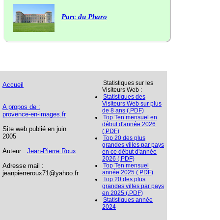
Parc du Pharo
Statistiques sur les
Accueil
Visiteurs Web :
Statistiques des
Visiteurs Web sur plus
A propos de :
de 8 ans (.PDF)
provence-en-images.fr
Top Ten mensuel en
début d'année 2026
Site web publié en juin
(.PDF)
2005
Top 20 des plus
grandes villes par pays
Auteur :
Jean-Pierre Roux
en ce début d'année
2026 (.PDF)
Adresse mail :
Top Ten mensuel
année 2025 (.PDF)
jeanpierreroux71@yahoo.fr
Top 20 des plus
grandes villes par pays
en 2025 (.PDF)
Statistiques année
2024