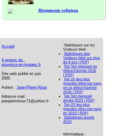
Monuments religieux
Statistiques sur les
Accueil
Visiteurs Web :
Statistiques des
Visiteurs Web sur plus
A propos de :
de 8 ans (.PDF)
provence-en-images.fr
Top Ten mensuel en
début d'année 2026
Site web publié en juin
(.PDF)
2005
Top 20 des plus
grandes villes par pays
Auteur :
Jean-Pierre Roux
en ce début d'année
2026 (.PDF)
Adresse mail :
Top Ten mensuel
année 2025 (.PDF)
jeanpierreroux71@yahoo.fr
Top 20 des plus
grandes villes par pays
en 2025 (.PDF)
Statistiques année
2024
Informatique :