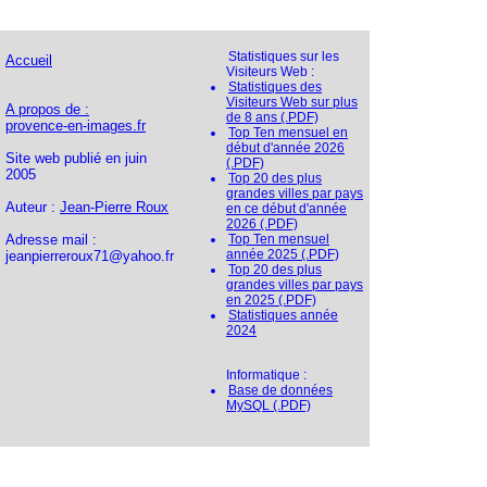
Statistiques sur les
Accueil
Visiteurs Web :
Statistiques des
Visiteurs Web sur plus
A propos de :
de 8 ans (.PDF)
provence-en-images.fr
Top Ten mensuel en
début d'année 2026
Site web publié en juin
(.PDF)
2005
Top 20 des plus
grandes villes par pays
Auteur :
Jean-Pierre Roux
en ce début d'année
2026 (.PDF)
Adresse mail :
Top Ten mensuel
année 2025 (.PDF)
jeanpierreroux71@yahoo.fr
Top 20 des plus
grandes villes par pays
en 2025 (.PDF)
Statistiques année
2024
Informatique :
Base de données
MySQL (.PDF)