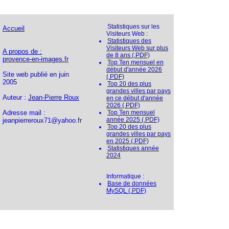
Statistiques sur les
Accueil
Visiteurs Web :
Statistiques des
Visiteurs Web sur plus
A propos de :
de 8 ans (.PDF)
provence-en-images.fr
Top Ten mensuel en
début d'année 2026
Site web publié en juin
(.PDF)
2005
Top 20 des plus
grandes villes par pays
Auteur :
Jean-Pierre Roux
en ce début d'année
2026 (.PDF)
Adresse mail :
Top Ten mensuel
année 2025 (.PDF)
jeanpierreroux71@yahoo.fr
Top 20 des plus
grandes villes par pays
en 2025 (.PDF)
Statistiques année
2024
Informatique :
Base de données
MySQL (.PDF)