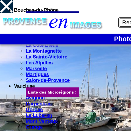
Bouches-du-Rhône
Liste des Microrégions :
2/12
Aix-en-Provence
Aubagne
Cap Canaille
Phot
La Camargue
La Côte Bleue
La Montagnette
La Sainte-Victoire
Les Alpilles
Marseille
Martigues
Salon-de-Provence
Vaucluse
Liste des Microrégions :
Avignon
Carpentras
Gordes
Le Luberon
Mont Ventoux
Orange