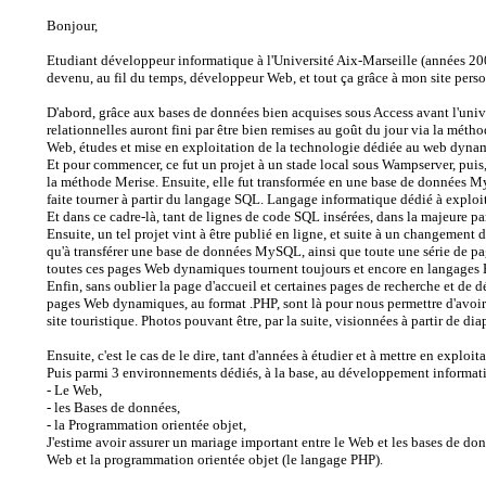
Bonjour,
Etudiant développeur informatique à l'Université Aix-Marseille (années 200
devenu, au fil du temps, développeur Web, et tout ça grâce à mon site per
D'abord, grâce aux bases de données bien acquises sous Access avant l'univ
relationnelles auront fini par être bien remises au goût du jour via la métho
Web, études et mise en exploitation de la technologie dédiée au web dy
Et pour commencer, ce fut un projet à un stade local sous Wampserver, puis,
la méthode Merise. Ensuite, elle fut transformée en une base de données 
faite tourner à partir du langage SQL. Langage informatique dédié à exploit
Et dans ce cadre-là, tant de lignes de code SQL insérées, dans la majeure p
Ensuite, un tel projet vint à être publié en ligne, et suite à un changement
qu'à transférer une base de données MySQL, ainsi que toute une série de p
toutes ces pages Web dynamiques tournent toujours et encore en langages
Enfin, sans oublier la page d'accueil et certaines pages de recherche et de
pages Web dynamiques, au format .PHP, sont là pour nous permettre d'avoir a
site touristique. Photos pouvant être, par la suite, visionnées à partir de di
Ensuite, c'est le cas de le dire, tant d'années à étudier et à mettre en expl
Puis parmi 3 environnements dédiés, à la base, au développement informat
- Le Web,
- les Bases de données,
- la Programmation orientée objet,
J'estime avoir assurer un mariage important entre le Web et les bases de d
Web et la programmation orientée objet (le langage PHP).