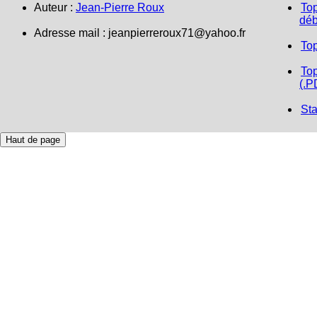
Auteur :
Jean-Pierre Roux
Top
déb
Adresse mail :
jeanpierreroux71@yahoo.fr
To
Top
(.P
Sta
Haut de page