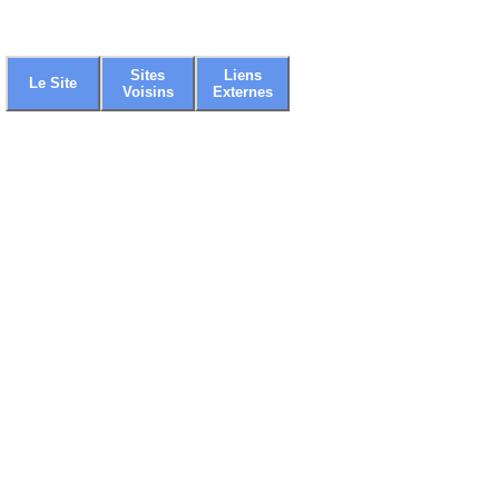
Sites
Liens
Le Site
Voisins
Externes