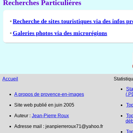
Recherches Particulières
Recherche de sites touristiques via des infos pr
*
Galeries photos via des microrégions
*
Accueil
Statistiq
Sta
A propos de provence-en-images
(.P
Site web publié en juin 2005
To
Auteur :
Jean-Pierre Roux
Top
déb
Adresse mail :
jeanpierreroux71@yahoo.fr
To