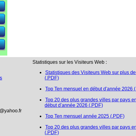
e)
e)
e)
Statistiques sur les Visiteurs Web :
Statistiques des Visiteurs Web sur plus de
s
(.PDF)
Top Ten mensuel en début d'année 2026 
Top 20 des plus grandes villes par pays e
début d'année 2026 (.PDF)
1@yahoo.fr
Top Ten mensuel année 2025 (.PDF)
Top 20 des plus grandes villes par pays e
(.PDF)