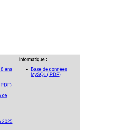
Informatique :
 8 ans
Base de données
MySQL (.PDF)
(.PDF)
n ce
n 2025