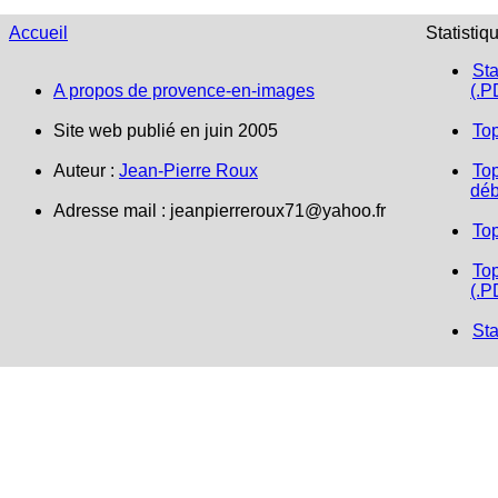
Accueil
Statistiq
Sta
A propos de provence-en-images
(.P
Site web publié en juin 2005
To
Auteur :
Jean-Pierre Roux
Top
déb
Adresse mail :
jeanpierreroux71@yahoo.fr
To
Top
(.P
Sta