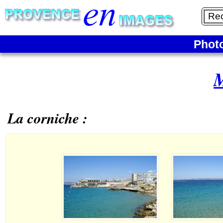
Phot
M
La corniche :