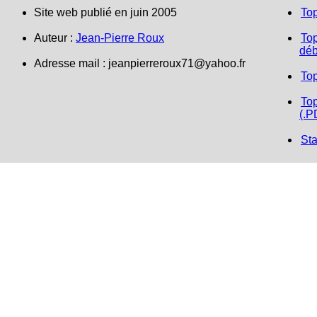
Site web publié en juin 2005
To
Auteur :
Jean-Pierre Roux
Top
déb
Adresse mail :
jeanpierreroux71@yahoo.fr
To
Top
(.P
Sta