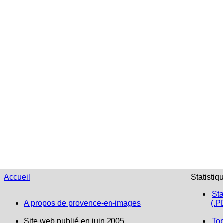
Accueil
Statistiq
Sta
A propos de provence-en-images
(.P
Site web publié en juin 2005
To