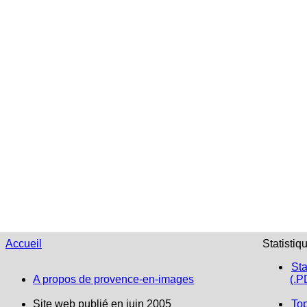
Accueil
Statistiq
Sta
A propos de provence-en-images
(.P
Site web publié en juin 2005
To