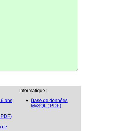
Informatique :
 8 ans
Base de données
MySQL (.PDF)
(.PDF)
n ce