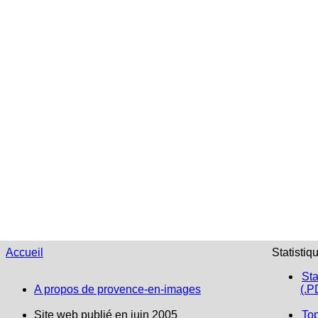
Accueil
Statistiq
Sta
A propos de provence-en-images
(.P
Site web publié en juin 2005
To