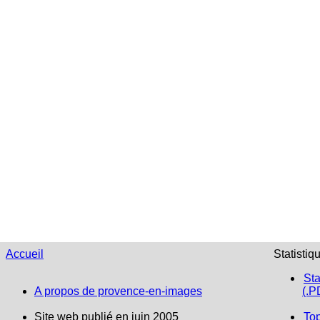
Accueil
Statistiq
Sta
A propos de provence-en-images
(.P
Site web publié en juin 2005
To