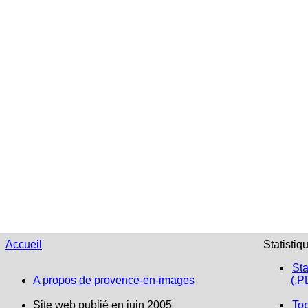
Accueil
Statistiq
Sta
A propos de provence-en-images
(.P
Site web publié en juin 2005
To