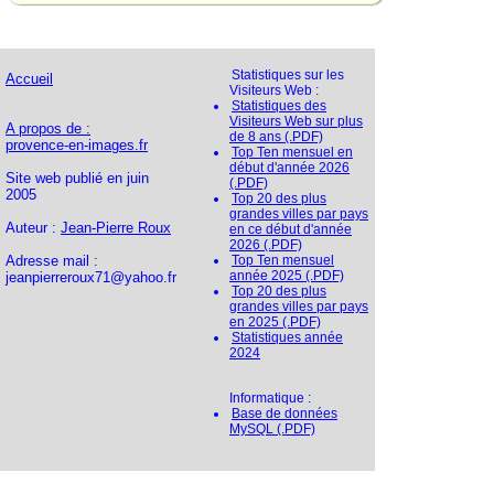
Statistiques sur les
Accueil
Visiteurs Web :
Statistiques des
Visiteurs Web sur plus
A propos de :
de 8 ans (.PDF)
provence-en-images.fr
Top Ten mensuel en
début d'année 2026
Site web publié en juin
(.PDF)
2005
Top 20 des plus
grandes villes par pays
Auteur :
Jean-Pierre Roux
en ce début d'année
2026 (.PDF)
Adresse mail :
Top Ten mensuel
année 2025 (.PDF)
jeanpierreroux71@yahoo.fr
Top 20 des plus
grandes villes par pays
en 2025 (.PDF)
Statistiques année
2024
Informatique :
Base de données
MySQL (.PDF)