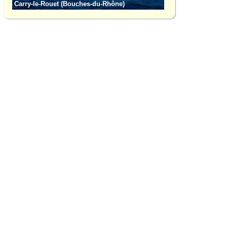
Carry-le-Rouet (Bouches-du-Rhône)
La Redonne (Bouch