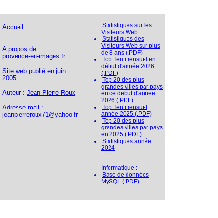
Statistiques sur les
Accueil
Visiteurs Web :
Statistiques des
Visiteurs Web sur plus
A propos de :
de 8 ans (.PDF)
provence-en-images.fr
Top Ten mensuel en
début d'année 2026
Site web publié en juin
(.PDF)
2005
Top 20 des plus
grandes villes par pays
Auteur :
Jean-Pierre Roux
en ce début d'année
2026 (.PDF)
Adresse mail :
Top Ten mensuel
année 2025 (.PDF)
jeanpierreroux71@yahoo.fr
Top 20 des plus
grandes villes par pays
en 2025 (.PDF)
Statistiques année
2024
Informatique :
Base de données
MySQL (.PDF)