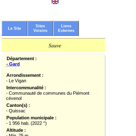
Sites
Liens
Le Site
Voisins
Externes
Sauve
Département :
- Gard
Arrondissement :
- Le Vigan
Intercommunalité :
- Communauté de communes du Piémont
cévenol
Canton(s) :
- Quissac
Population municipale :
- 1 956 hab. (2022 ^)
Altitude :
- Min. 75 m