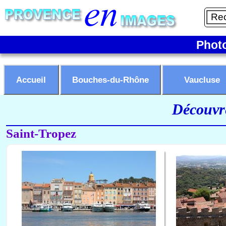
Phot
Accueil
Bouches-du-Rhône
Vaucluse
Découvre
Saint-Tropez