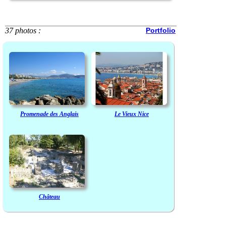
37 photos :
Portfolio
Promenade des Anglais
Le Vieux Nice
Château