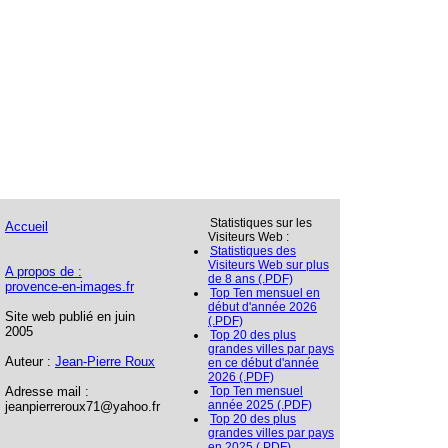
Statistiques sur les
Accueil
Visiteurs Web :
Statistiques des
Visiteurs Web sur plus
A propos de :
de 8 ans (.PDF)
provence-en-images.fr
Top Ten mensuel en
début d'année 2026
Site web publié en juin
(.PDF)
2005
Top 20 des plus
grandes villes par pays
Auteur :
Jean-Pierre Roux
en ce début d'année
2026 (.PDF)
Adresse mail :
Top Ten mensuel
année 2025 (.PDF)
jeanpierreroux71@yahoo.fr
Top 20 des plus
grandes villes par pays
en 2025 (.PDF)