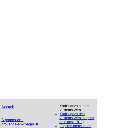
Statistiques sur les
Accueil
Visiteurs Web :
Statistiques des
Visiteurs Web sur plus
A propos de :
de 8 ans (.PDF)
provence-en-images.fr
Top Ten mensuel en