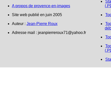
Sta
A propos de provence-en-images
(.P
Site web publié en juin 2005
To
Auteur :
Jean-Pierre Roux
Top
déb
Adresse mail :
jeanpierreroux71@yahoo.fr
To
Top
(.P
Sta