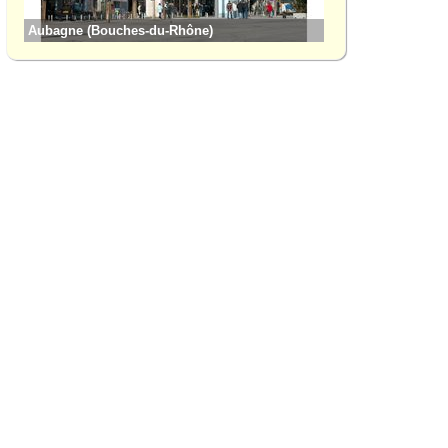
Aubagne (Bouches-du-Rhône)
Gémenos (Bouches