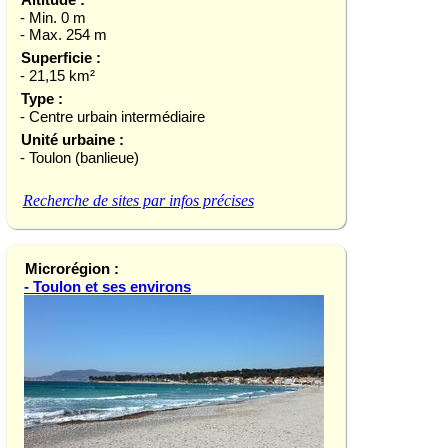
- Min. 0 m
- Max. 254 m
Superficie :
- 21,15 km²
Type :
- Centre urbain intermédiaire
Unité urbaine :
- Toulon (banlieue)
Recherche de sites par infos précises
Microrégion :
- Toulon et ses environs