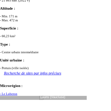
- 21 865 hab. (2022 v)
Altitude :
- Min. 171 m
- Max. 472 m
Superficie :
- 66,23 km²
Type :
- Centre urbain intermédiaire
Unité urbaine :
- Pertuis (ville isolée)
Recherche de sites par infos précises
Microrégion :
- Le Luberon
Lauris (Vaucluse)