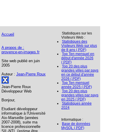
Statistiques sur les
Accueil
Visiteurs Web :
Statistiques des
Visiteurs Web sur plus
A propos de :
de 8 ans (.PDF)
provence-en-images.fr
Top Ten mensuel en
début d'année 2026
Site web publié en juin
(.PDF)
2005
Top 20 des plus
grandes villes par pays
Auteur :
Jean-Pierre Roux
en ce début d'année
2026 (.PDF)
Top Ten mensuel
Jean-Pierre Roux
année 2025 (.PDF)
Développeur Web
Top 20 des plus
grandes villes par pays
en 2025 (.PDF)
Bonjour,
Statistiques année
2024
Etudiant développeur
informatique à l'Université
Aix-Marseille (années
Informatique :
2007-2008), suite ma
Base de données
licence professionnelle
MySQL (.PDF)
SIL-NTI, j'estime être