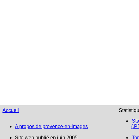
Accueil
Statistiq
Sta
A propos de provence-en-images
(.P
Site web publié en juin 2005
To