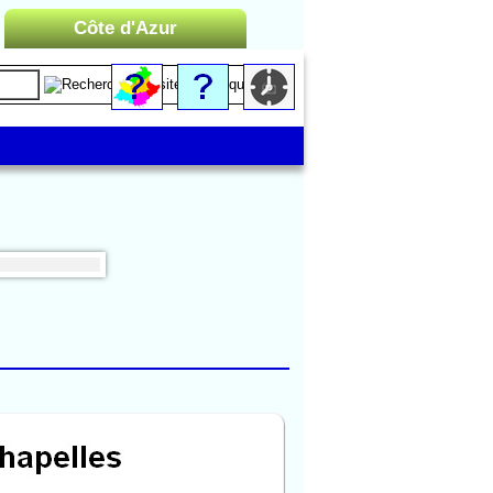
Côte d'Azur
Liste des Microrégions :
Cannes
Menton
Monaco
Nice
Saint-Tropez
Toulon