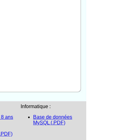
Informatique :
 8 ans
Base de données
MySQL (.PDF)
(.PDF)