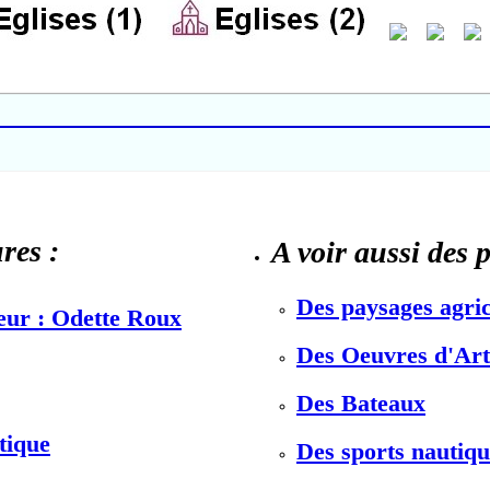
res :
A voir aussi des 
Des paysages agric
teur : Odette Roux
Des Oeuvres d'Art 
Des Bateaux
stique
Des sports nautiqu