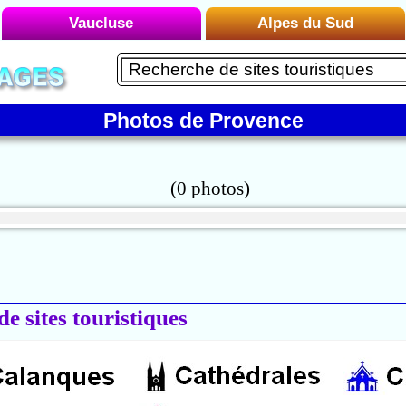
Vaucluse
Alpes du Sud
Liste des Microrégions :
Liste des Microrégions :
Avignon
Embrun
Carpentras
Photos de Provence
Le Briançonnais
Gordes
Le Buëch
Le Luberon
Le Dévoluy
Mont Ventoux
Le Mercantour
Orange
Le Queyras
Vaison-la-Romaine
Le Verdon
Manosque
de sites touristiques
Montagne de Lure