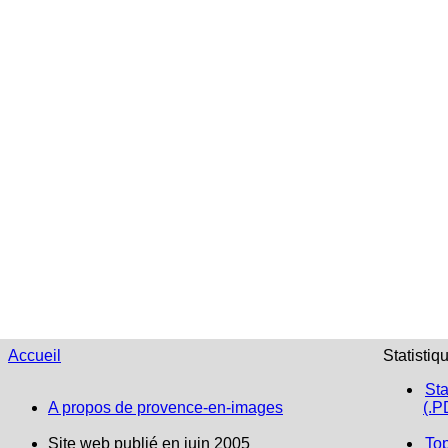
Accueil
Statistiq
Sta
A propos de provence-en-images
(.P
Site web publié en juin 2005
To