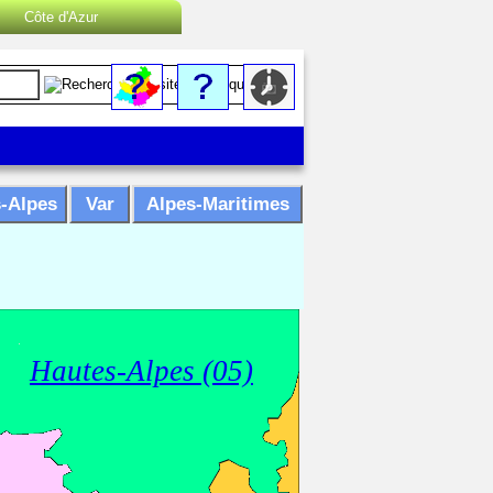
Côte d'Azur
es Microrégions :
Cannes
Menton
Monaco
Nice
-Alpes
Var
Alpes-Maritimes
Saint-Tropez
Toulon
Hautes-Alpes (05)