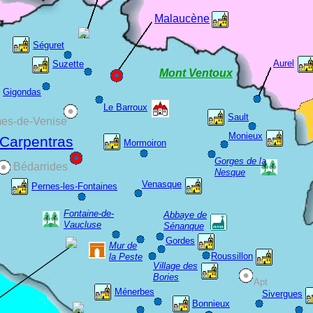
Malaucène
Séguret
Aurel
Suzette
Mont Ventoux
Gigondas
Le Barroux
Sault
es-de-Venise
Monieux
Carpentras
Mormoiron
Gorges de la
Bédarrides
Nesque
Venasque
Pernes-les-Fontaines
Fontaine-de-
Abbaye de
Vaucluse
Sénanque
Gordes
Mur de
Roussillon
la Peste
Village des
Bories
Apt
Ménerbes
Sivergues
Bonnieux