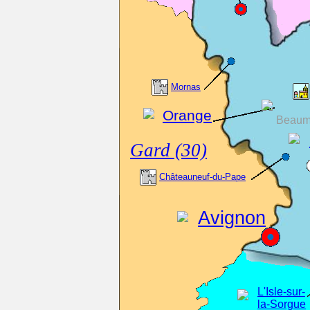
Mornas
Orange
Beaum
Gard (30)
Châteauneuf-du-Pape
Avignon
L'Isle-sur-
la-Sorgue