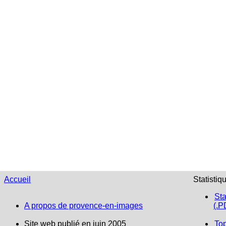
Accueil
Statistiq
Sta
A propos de provence-en-images
(.P
Site web publié en juin 2005
To