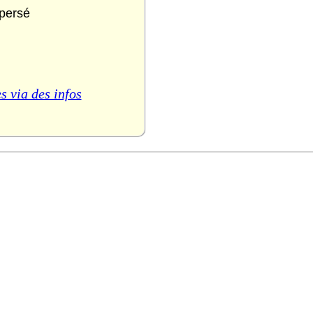
spersé
s via des infos