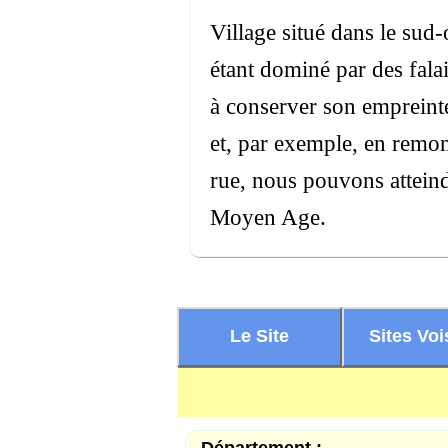
Village situé dans le sud
étant dominé par des falai
à conserver son empreinte 
et, par exemple, en remon
rue, nous pouvons atteind
Moyen Age.
Le Site
Sites Voi
Département :