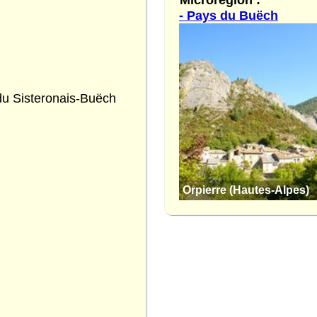
- Pays du Buëch
 Sisteronais-Buëch
Orpierre (Hautes-Alpes)