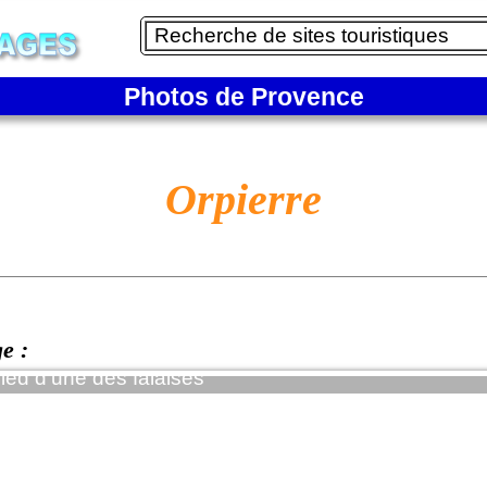
Photos de Provence
Orpierre
ge :
ied d'une des falaises