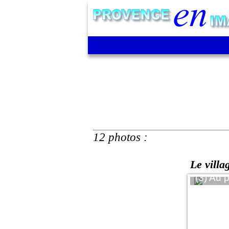
12 photos :
Le villa
 le village et sur une des falaises
(3) Au p