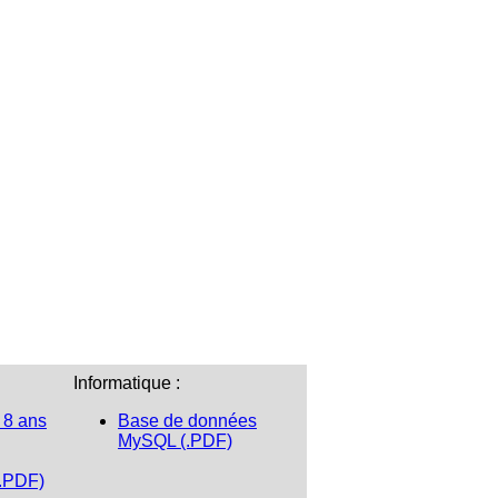
Informatique :
 8 ans
Base de données
MySQL (.PDF)
(.PDF)