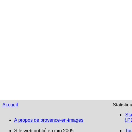
Accueil
Statistiq
Sta
A propos de provence-en-images
(.P
Site web publié en juin 2005
To